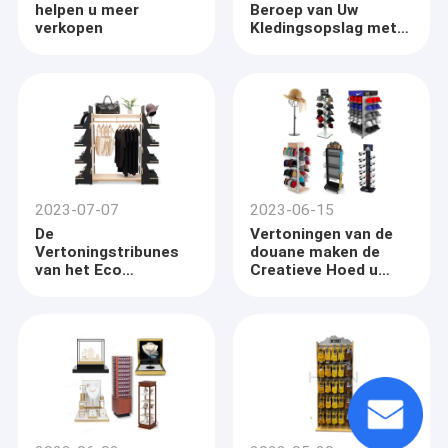
helpen u meer
Beroep van Uw
categorieën, met inbegrip van digitaal metaal, houten, acryl,
Fabrieksreis
verkopen
Kledingsopslag met
bamboe, plastiek, pvc, LEIDENE verlichting, hoge resolutie en
op het Perfecte Rek
compensatiegrafiek enz.
Kwaliteitscontrole
van de
Kledingsvertoning
Contacteer ons
Vraag een offerte aan
2023-07-07
2023-06-15
De
Vertoningen van de
ZonnebrilVitrine
Vertoningstribunes
douane maken de
van het Eco
Creatieve Hoed u
Het Rek van de schoenvertoning
Vriendschappelijke
Tribune op
Rekupereerbare
Triplex voor
cosmetische staander
Detailhandels
Kledende Opslaginrichtingen
De Rekken van de tegelvertoning