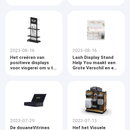
manieren bij de
Aandacht krijgen en
merchandising in de
duidelijk uitkomen
detailhandel
2023-08-16
2023-08-16
Het creëren van
Lash Display Stand
positieve displays
Help You maakt een
voor visgerei om u te
Grote Verschil en een
helpen verkopen
Tribune op
Thuis
HICON POP DISPLAYS LTD. is wereldwijd een punt - van
aankoopvertoning, opslaginrichting, en verhandelend
Producten
oplossingenbedrijf met a meer dan 10 jaar spoorverslag en
meer dan 3000 klanten.
2023-07-29
2023-07-13
Over ons
De douaneVitrines
Hef het Visuele
Onze productiemogelijkheden omvatten alle materiële