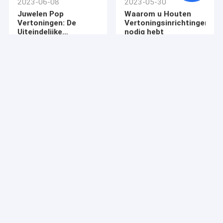
2023-06-08
2023-05-30
De Tribune van de wijnvertoning
Juwelen Pop
Waarom u Houten
Vertoningen: De
Vertoningsinrichtingen
Elektronische Vertoning
Uiteindelijke
nodig hebt
Oplossing om
Verkoop op te voeren
Het Rek van de voedselvertoning
De Tribune van de toebehorenvertoning
Retail opslaginrichtingen
POP Koopwaarvertoningen
2023-05-13
2023-04-25
Het Verhaal van een
3 de creatieve Ideeën
Metalen Display rekken
Rek van de
van de Wijnvertoning
Spinnervertoning
houten display rekken
AcrylVitrine
de tribunes van de bevloeringsvertoning