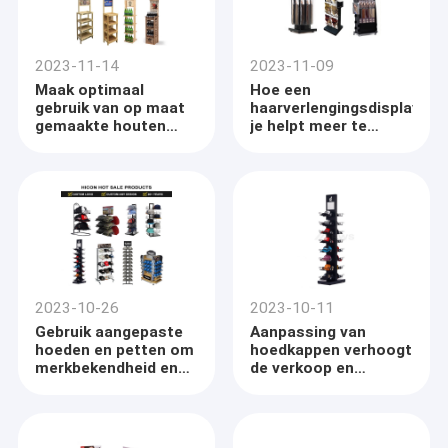
2023-11-14
2023-11-09
Maak optimaal
Hoe een
gebruik van op maat
haarverlengingsdisplay
gemaakte houten
je helpt meer te
beeldschermen om
verkopen
meer te verkopen
2023-10-26
2023-10-11
Gebruik aangepaste
Aanpassing van
hoeden en petten om
hoedkappen verhoogt
merkbekendheid en
de verkoop en
verkoop te vergroten
stimuleert de
betrokkenheid van
klanten