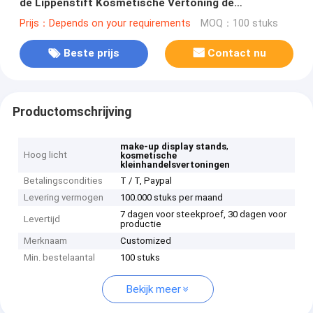
de Lippenstift Kosmetische Vertoning de
Vertoningsbevloering
Prijs：Depends on your requirements
MOQ：100 stuks
Beste prijs
Contact nu
Productomschrijving
,
make-up display stands
Hoog licht
kosmetische
kleinhandelsvertoningen
Betalingscondities
T / T, Paypal
Levering vermogen
100.000 stuks per maand
7 dagen voor steekproef, 30 dagen voor
Levertijd
productie
Merknaam
Customized
Min. bestelaantal
100 stuks
Bekijk meer