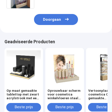
de Vertoningsbevloering
Doorgaan
Geadviseerde Producten
Op maat gemaakte
Opvouwbaar scherm
Vertoonplaats
tablettop met zwart
voor cosmetica
cosmetica Op
acrylstrook met een
winkelvloeren staal
gemaakte
op maat gemaakte
pvc hout acryl papier
cosmetische
logo
cosmetica scherm
producten
Beste prijs
Beste prijs
Beste pri
stand
Vertoonplaats