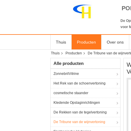
PO
De Op
voor M
Thuis
Producten
Over ons
Thuis
Producten
De Tribune van de wijnver
Alle producten
W
V
ZonnebrilVitrine
Het Rek van de schoenvertoning
cosmetische staander
Kledende Opslaginrichtingen
De Rekken van de tegelvertoning
De Tribune van de wijnvertoning