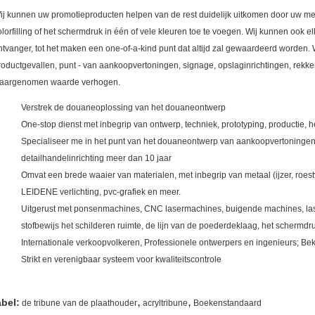
ij kunnen uw promotieproducten helpen van de rest duidelijk uitkomen door uw me
olorfilling of het schermdruk in één of vele kleuren toe te voegen. Wij kunnen ook 
ntvanger, tot het maken een one-of-a-kind punt dat altijd zal gewaardeerd worden
roductgevallen, punt - van aankoopvertoningen, signage, opslaginrichtingen, rekke
aargenomen waarde verhogen.
Verstrek de douaneoplossing van het douaneontwerp
One-stop dienst met inbegrip van ontwerp, techniek, prototyping, productie, h
Specialiseer me in het punt van het douaneontwerp van aankoopvertoningen
detailhandelinrichting meer dan 10 jaar
Omvat een brede waaier van materialen, met inbegrip van metaal (ijzer, roestvr
LEIDENE verlichting, pvc-grafiek en meer.
Uitgerust met ponsenmachines, CNC lasermachines, buigende machines, la
stofbewijs het schilderen ruimte, de lijn van de poederdeklaag, het scherm
Internationale verkoopvolkeren, Professionele ontwerpers en ingenieurs; B
Strikt en verenigbaar systeem voor kwaliteitscontrole
,
,
abel:
de tribune van de plaathouder
acryltribune
Boekenstandaard