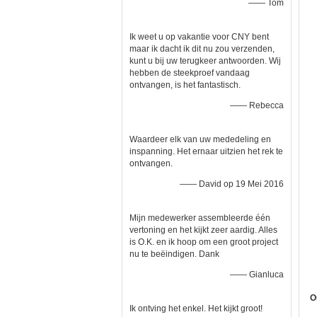
—— Tom
Ik weet u op vakantie voor CNY bent
maar ik dacht ik dit nu zou verzenden,
kunt u bij uw terugkeer antwoorden. Wij
hebben de steekproef vandaag
ontvangen, is het fantastisch.
—— Rebecca
Waardeer elk van uw mededeling en
inspanning. Het ernaar uitzien het rek te
ontvangen.
—— David op 19 Mei 2016
Mijn medewerker assembleerde één
vertoning en het kijkt zeer aardig. Alles
is O.K. en ik hoop om een groot project
nu te beëindigen. Dank
—— Gianluca
O
Ik ontving het enkel. Het kijkt groot!