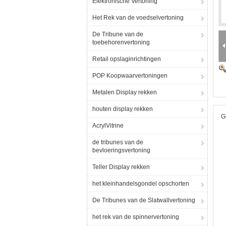
Elektronische Vertoning
Het Rek van de voedselvertoning
De Tribune van de
toebehorenvertoning
Retail opslaginrichtingen
POP Koopwaarvertoningen
Metalen Display rekken
houten display rekken
G
AcrylVitrine
de tribunes van de
bevloeringsvertoning
Teller Display rekken
het kleinhandelsgondel opschorten
De Tribunes van de Slatwallvertoning
het rek van de spinnervertoning