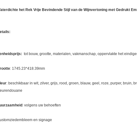
aterdichte het Rek Vrije Bevindende Stijl van de Wijnvertoning met Gedrukt E
etails:
enheidsprijs:
tot bouw, grootte, materialen, vakmanschap, oppervlakte het eindigen
rootte
: 1745.23*418.39mm
leur
: beschikbaar in wit, zilver, grijs, rood, groen, blauw, geel, roze, purper, brui
leurendouane
uurzaamheid
: volgens uw behoeften
ustomziedembleem en signage