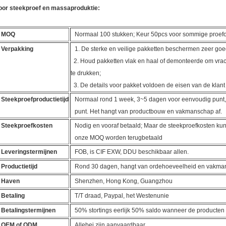
oor steekproef en massaproduktie:
MOQ
Normaal 100 stukken; Keur 50pcs voor sommige proef
Verpakking
1. De sterke en veilige pakketten beschermen zeer goe
2. Houd pakketten vlak en haal of demonteerde om vrac
te drukken;
3. De details voor pakket voldoen de eisen van de klant
Steekproefproductietijd
Normaal rond 1 week, 3~5 dagen voor eenvoudig punt,
punt. Het hangt van productbouw en vakmanschap af.
Steekproefkosten
Nodig en vooraf betaald; Maar de steekproefkosten ku
onze MOQ worden terugbetaald
Leveringstermijnen
FOB, is CIF EXW, DDU beschikbaar allen.
Productietijd
Rond 30 dagen, hangt van ordehoeveelheid en vakman
Haven
Shenzhen, Hong Kong, Guangzhou
Betaling
T/T draad, Paypal, het Westenunie
Betalingstermijnen
50% stortings eerlijk 50% saldo wanneer de producte
OEM of ODM
Allebei zijn aanvaardbaar