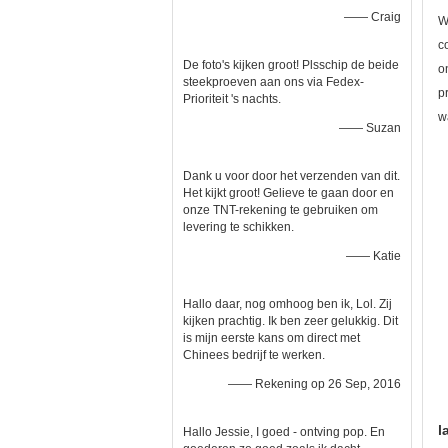
—— Craig
W
c
De foto's kijken groot! Plsschip de beide
o
steekproeven aan ons via Fedex-
p
Prioriteit 's nachts.
w
—— Suzan
Dank u voor door het verzenden van dit.
Het kijkt groot! Gelieve te gaan door en
onze TNT-rekening te gebruiken om
levering te schikken.
—— Katie
Hallo daar, nog omhoog ben ik, Lol. Zij
kijken prachtig. Ik ben zeer gelukkig. Dit
is mijn eerste kans om direct met
Chinees bedrijf te werken.
—— Rekening op 26 Sep, 2016
l
Hallo Jessie, I goed - ontving pop. En