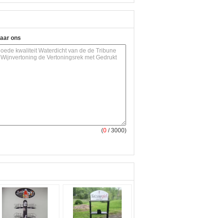
naar ons
(
0
/ 3000)