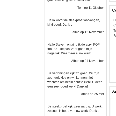
goederen zo goed zoals ik dacht.
—— Tom op 11 Oktober
C
Hallo wordt de steekproef ontvangen,
H
kijkt goed. Dank u!
C
Te
—— Jaime op 15 November
F
Hallo Steven, ontving ik de acryl POP
tribune. Het past zeer goed mijn
nagellak. Waardeer al uw werk.
—— Albert op 24 November
De vertoningen kijkt zo goed! Wij zijn
zeer gelukkig en wij kunnen niet
wachten om het in echt te zien!! U deed
een zeer goed werk! Dank u!
A
—— James op 25 Mei
De steekproef kijkt zeer aardig. U werkt
zo snel. Ik houd van uw werk. Dank u!