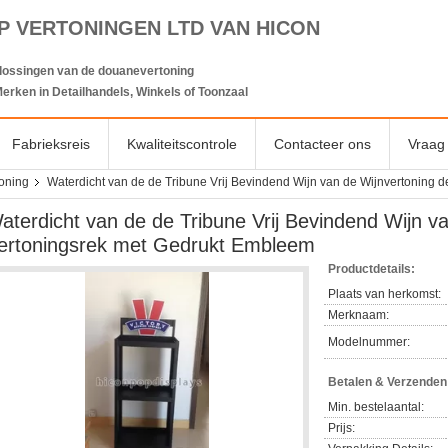
P VERTONINGEN LTD VAN HICON
lossingen van de douanevertoning
erken in Detailhandels, Winkels of Toonzaal
Fabrieksreis
Kwaliteitscontrole
Contacteer ons
Vraag 
toning
Waterdicht van de de Tribune Vrij Bevindend Wijn van de Wijnvertoning 
aterdicht van de de Tribune Vrij Bevindend Wijn v
ertoningsrek met Gedrukt Embleem
Productdetails:
Plaats van herkomst:
Merknaam:
Modelnummer:
Betalen & Verzende
Min. bestelaantal:
Prijs: