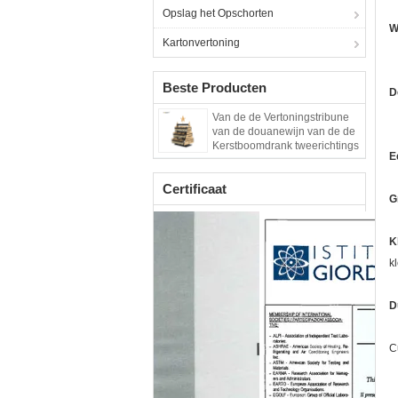
Opslag het Opschorten
W
Kartonvertoning
Beste Producten
D
Van de de Vertoningstribune
van de douanewijn van de de
Kerstboomdrank tweerichtings
E
de Vertoningstribune
Certificaat
G
K
k
D
C