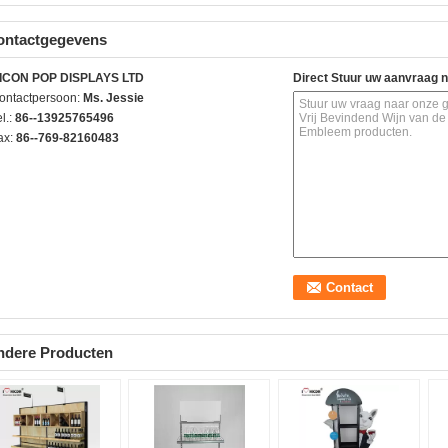
ontactgegevens
ICON POP DISPLAYS LTD
Direct Stuur uw aanvraag 
ontactpersoon:
Ms. Jessie
l.:
86--13925765496
ax:
86--769-82160483
ndere Producten