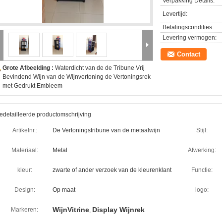
Verpakking Details:
Levertijd:
Betalingscondities:
Levering vermogen:
Contact
Grote Afbeelding :
Waterdicht van de de Tribune Vrij
Bevindend Wijn van de Wijnvertoning de Vertoningsrek
met Gedrukt Embleem
edetailleerde productomschrijving
Artikelnr.:
De Vertoningstribune van de metaalwijn
Stijl:
Materiaal:
Metal
Afwerking:
kleur:
zwarte of ander verzoek van de kleurenklant
Functie:
Design:
Op maat
logo:
WijnVitrine
Display Wijnrek
Markeren:
,