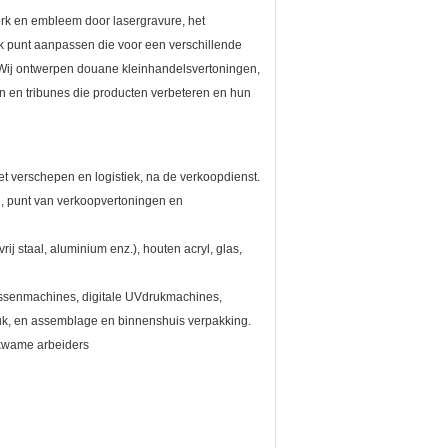
rk en embleem door lasergravure, het
elk punt aanpassen die voor een verschillende
. Wij ontwerpen douane kleinhandelsvertoningen,
n en tribunes die producten verbeteren en hun
et verschepen en logistiek, na de verkoopdienst.
, punt van verkoopvertoningen en
ij staal, aluminium enz.), houten acryl, glas,
ssenmachines, digitale UVdrukmachines,
druk, en assemblage en binnenshuis verpakking.
ekwame arbeiders