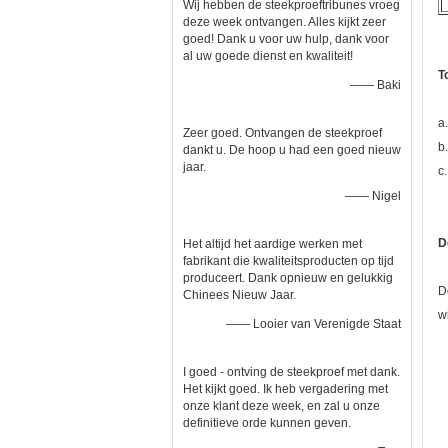
Wij hebben de steekproeftribunes vroeg
deze week ontvangen. Alles kijkt zeer
goed! Dank u voor uw hulp, dank voor
al uw goede dienst en kwaliteit!
T
—— Baki
a
Zeer goed. Ontvangen de steekproef
b
dankt u. De hoop u had een goed nieuw
jaar.
c
—— Nigel
D
Het altijd het aardige werken met
fabrikant die kwaliteitsproducten op tijd
produceert. Dank opnieuw en gelukkig
D
Chinees Nieuw Jaar.
w
—— Looier van Verenigde Staat
I goed - ontving de steekproef met dank.
Het kijkt goed. Ik heb vergadering met
onze klant deze week, en zal u onze
definitieve orde kunnen geven.