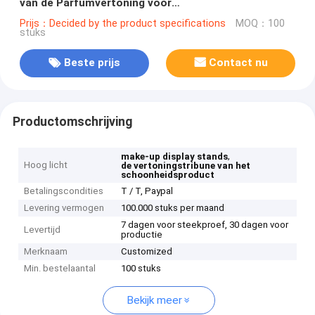
van de Parfumvertoning voor
Schoonheidsmiddelenwinkel
Prijs：Decided by the product specifications
MOQ：100
stuks
Beste prijs
Contact nu
Productomschrijving
,
make-up display stands
Hoog licht
de vertoningstribune van het
schoonheidsproduct
Betalingscondities
T / T, Paypal
Levering vermogen
100.000 stuks per maand
7 dagen voor steekproef, 30 dagen voor
Levertijd
productie
Merknaam
Customized
Min. bestelaantal
100 stuks
Bekijk meer