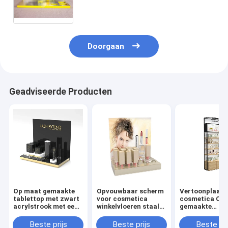
Schoonheidsmiddelenwinkel
Doorgaan
Geadviseerde Producten
Op maat gemaakte
Opvouwbaar scherm
Vertoonplaats
tablettop met zwart
voor cosmetica
cosmetica Op
acrylstrook met een
winkelvloeren staal
gemaakte
op maat gemaakte
pvc hout acryl papier
cosmetische
logo
cosmetica scherm
producten
Beste prijs
Beste prijs
Beste pri