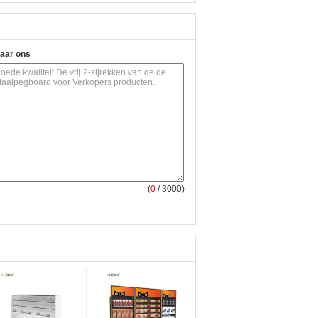
naar ons
(
0
/ 3000)