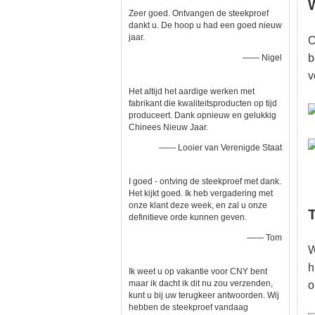
Zeer goed. Ontvangen de steekproef
dankt u. De hoop u had een goed nieuw
jaar.
O
b
—— Nigel
v
Het altijd het aardige werken met
fabrikant die kwaliteitsproducten op tijd
produceert. Dank opnieuw en gelukkig
Chinees Nieuw Jaar.
—— Looier van Verenigde Staat
I goed - ontving de steekproef met dank.
Het kijkt goed. Ik heb vergadering met
onze klant deze week, en zal u onze
definitieve orde kunnen geven.
—— Tom
W
h
Ik weet u op vakantie voor CNY bent
maar ik dacht ik dit nu zou verzenden,
o
kunt u bij uw terugkeer antwoorden. Wij
hebben de steekproef vandaag