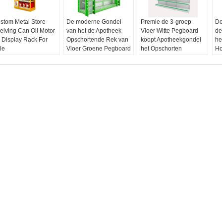
stom Metal Store
De moderne Gondel
Premie de 3-groep
De
elving Can Oil Motor
van het de Apotheek
Vloer Witte Pegboard
de
l Display Rack For
Opschortende Rek van
koopt Apotheekgondel
he
le
Vloer Groene Pegboard
het Opschorten
Ho
teriaal:
Metaal of
Materiaal:
Metaal of
Ee
ngepast
aangepast
mbleem:
Het
Kleur:
Groene wit of
bleem van het
aangepast
uanemerk
Embleem:
Uw
eur:
Aangepast
embleem
jl:
Tegenbovenkant
 Vloertribune