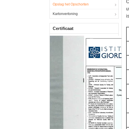
O
Opslag het Opschorten
u
Kartonvertoning
i
Certificaat