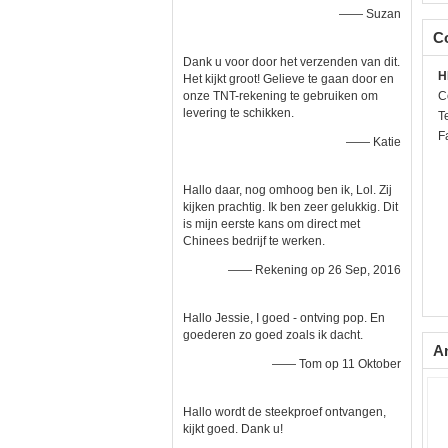
—— Suzan
C
Dank u voor door het verzenden van dit.
H
Het kijkt groot! Gelieve te gaan door en
C
onze TNT-rekening te gebruiken om
levering te schikken.
Te
F
—— Katie
Hallo daar, nog omhoog ben ik, Lol. Zij
kijken prachtig. Ik ben zeer gelukkig. Dit
is mijn eerste kans om direct met
Chinees bedrijf te werken.
—— Rekening op 26 Sep, 2016
Hallo Jessie, I goed - ontving pop. En
goederen zo goed zoals ik dacht.
A
—— Tom op 11 Oktober
Hallo wordt de steekproef ontvangen,
kijkt goed. Dank u!