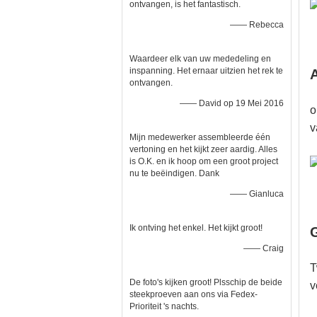
ontvangen, is het fantastisch.
—— Rebecca
Waardeer elk van uw mededeling en
inspanning. Het ernaar uitzien het rek te
ontvangen.
—— David op 19 Mei 2016
o
v
Mijn medewerker assembleerde één
vertoning en het kijkt zeer aardig. Alles
is O.K. en ik hoop om een groot project
nu te beëindigen. Dank
—— Gianluca
Ik ontving het enkel. Het kijkt groot!
—— Craig
T
De foto's kijken groot! Plsschip de beide
v
steekproeven aan ons via Fedex-
Prioriteit 's nachts.