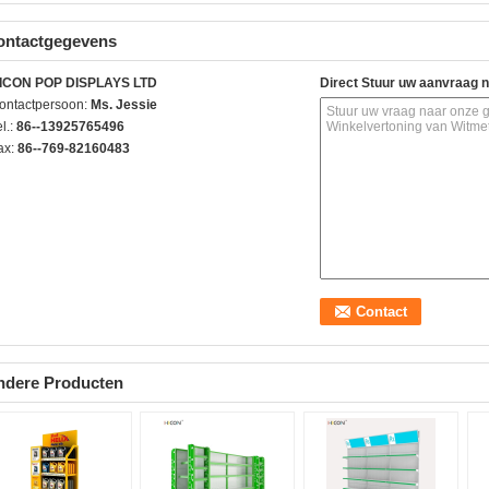
ontactgegevens
ICON POP DISPLAYS LTD
Direct Stuur uw aanvraag 
ontactpersoon:
Ms. Jessie
l.:
86--13925765496
ax:
86--769-82160483
ndere Producten