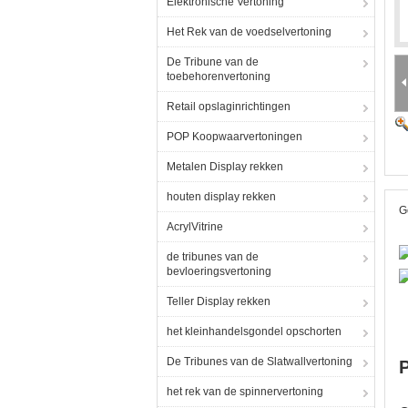
Elektronische Vertoning
Het Rek van de voedselvertoning
De Tribune van de
toebehorenvertoning
Retail opslaginrichtingen
POP Koopwaarvertoningen
Metalen Display rekken
houten display rekken
G
AcrylVitrine
de tribunes van de
bevloeringsvertoning
Teller Display rekken
het kleinhandelsgondel opschorten
De Tribunes van de Slatwallvertoning
P
het rek van de spinnervertoning