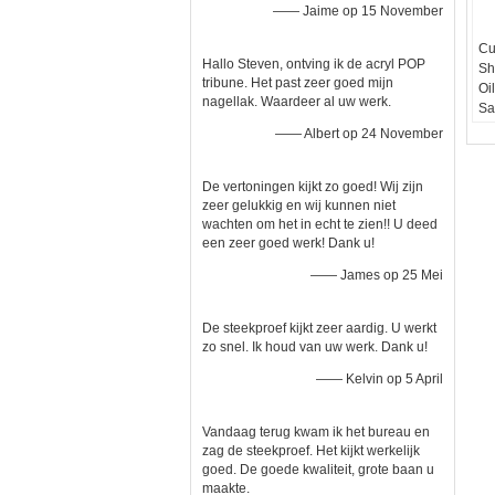
—— Jaime op 15 November
Cu
Hallo Steven, ontving ik de acryl POP
Sh
tribune. Het past zeer goed mijn
Oi
nagellak. Waardeer al uw werk.
Sa
Ma
—— Albert op 24 November
Aa
E
De vertoningen kijkt zo goed! Wij zijn
Em
zeer gelukkig en wij kunnen niet
do
wachten om het in echt te zien!! U deed
Kl
een zeer goed werk! Dank u!
Sti
of
—— James op 25 Mei
De steekproef kijkt zeer aardig. U werkt
zo snel. Ik houd van uw werk. Dank u!
—— Kelvin op 5 April
Vandaag terug kwam ik het bureau en
zag de steekproef. Het kijkt werkelijk
goed. De goede kwaliteit, grote baan u
maakte.