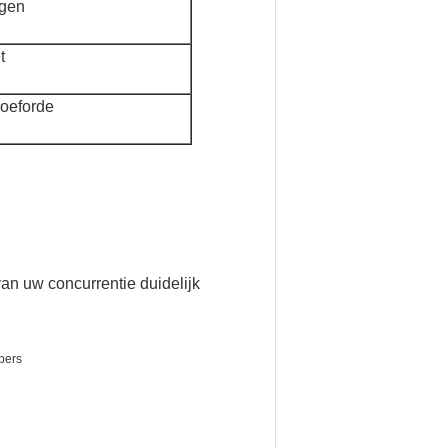
agen
t
roeforde
an uw concurrentie duidelijk