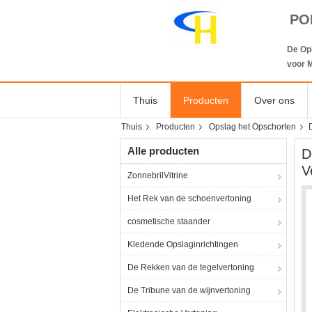
PO
De Op
voor M
Thuis
Producten
Over ons
Thuis
Producten
Opslag het Opschorten
Alle producten
D
V
ZonnebrilVitrine
Het Rek van de schoenvertoning
cosmetische staander
Kledende Opslaginrichtingen
De Rekken van de tegelvertoning
De Tribune van de wijnvertoning