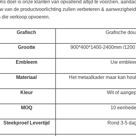
ns doel is onze klanten van opvallend altijd te voorzien, aan
w van de productvoorlichting zullen verbeteren & aanwezigheid
s die verkoop opvoeren.
Grafisch
Grafische do
Grootte
900*400*1400-2400mm /1200
Embleem
Uw emble
Materiaal
Het metaalkader maar kan houte
Kleur
Wit of aange
MOQ
10 eenhed
Steekproef Levertijd
Rond 3-5 da