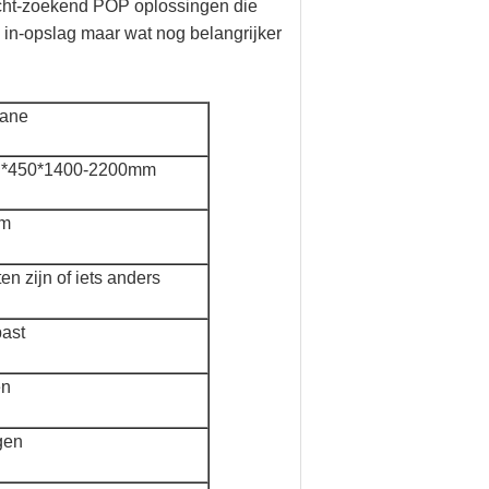
dacht-zoekend POP oplossingen die
 in-opslag maar wat nog belangrijker
uane
 *450*1400-2200mm
em
n zijn of iets anders
past
en
gen