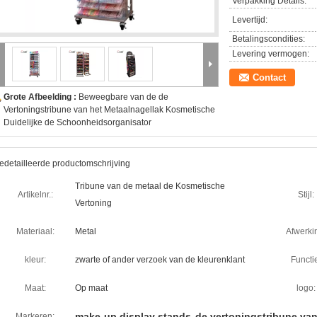
Verpakking Details:
Levertijd:
Betalingscondities:
Levering vermogen:
Contact
Grote Afbeelding :
Beweegbare van de de
Vertoningstribune van het Metaalnagellak Kosmetische
Duidelijke de Schoonheidsorganisator
edetailleerde productomschrijving
Tribune van de metaal de Kosmetische
Artikelnr.:
Stijl:
Vertoning
Materiaal:
Metal
Afwerki
kleur:
zwarte of ander verzoek van de kleurenklant
Functi
Maat:
Op maat
logo:
make-up display stands
de vertoningstribune va
Markeren: