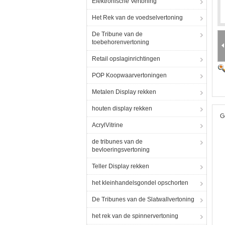
Elektronische Vertoning
Het Rek van de voedselvertoning
De Tribune van de
toebehorenvertoning
Retail opslaginrichtingen
POP Koopwaarvertoningen
Metalen Display rekken
houten display rekken
G
AcrylVitrine
de tribunes van de
bevloeringsvertoning
Teller Display rekken
het kleinhandelsgondel opschorten
De Tribunes van de Slatwallvertoning
het rek van de spinnervertoning