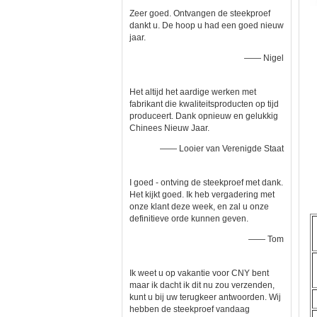
Zeer goed. Ontvangen de steekproef
dankt u. De hoop u had een goed nieuw
jaar.
—— Nigel
Het altijd het aardige werken met
fabrikant die kwaliteitsproducten op tijd
produceert. Dank opnieuw en gelukkig
Chinees Nieuw Jaar.
—— Looier van Verenigde Staat
I goed - ontving de steekproef met dank.
Het kijkt goed. Ik heb vergadering met
onze klant deze week, en zal u onze
definitieve orde kunnen geven.
—— Tom
Ik weet u op vakantie voor CNY bent
maar ik dacht ik dit nu zou verzenden,
kunt u bij uw terugkeer antwoorden. Wij
hebben de steekproef vandaag