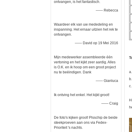
ontvangen, is het fantastisch.
—— Rebecca
Waardeer elk van uw mededeling en
inspanning. Het ernaar uitzien het rek te
ontvangen.
—— David op 19 Mei 2016
Mijn medewerker assembleerde één
T
vertoning en het kijkt zeer aardig. Alles
is O.K. en ik hoop om een groot project
a
nu te beëindigen. Dank
b
—— Gianluca
c
Ik ontving het enkel. Het kijkt groot!
H
—— Craig
h
De foto's kijken groot! Plsschip de beide
steekproeven aan ons via Fedex-
Prioriteit 's nachts.