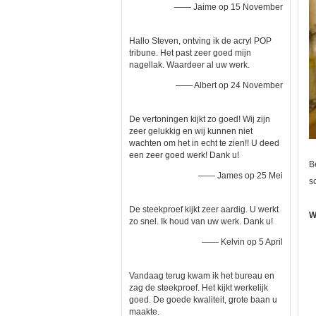
—— Jaime op 15 November
Hallo Steven, ontving ik de acryl POP
tribune. Het past zeer goed mijn
nagellak. Waardeer al uw werk.
—— Albert op 24 November
De vertoningen kijkt zo goed! Wij zijn
zeer gelukkig en wij kunnen niet
wachten om het in echt te zien!! U deed
een zeer goed werk! Dank u!
B
—— James op 25 Mei
s
De steekproef kijkt zeer aardig. U werkt
W
zo snel. Ik houd van uw werk. Dank u!
—— Kelvin op 5 April
Vandaag terug kwam ik het bureau en
zag de steekproef. Het kijkt werkelijk
goed. De goede kwaliteit, grote baan u
maakte.