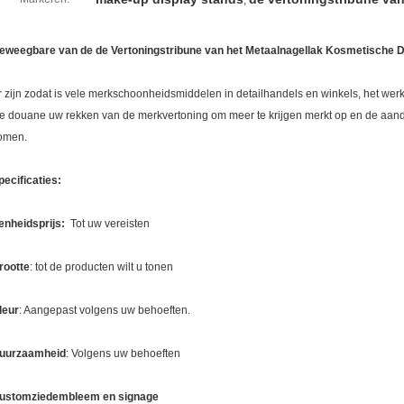
,
eweegbare van de de Vertoningstribune van het Metaalnagellak Kosmetische D
r zijn zodat is vele merkschoonheidsmiddelen in detailhandels en winkels, het werke
e douane uw rekken van de merkvertoning om meer te krijgen merkt op en de aandac
omen.
pecificaties:
enheidsprijs:
Tot uw vereisten
rootte
: tot de producten wilt u tonen
leur
: Aangepast volgens uw behoeften.
uurzaamheid
: Volgens uw behoeften
ustomziedembleem en signage