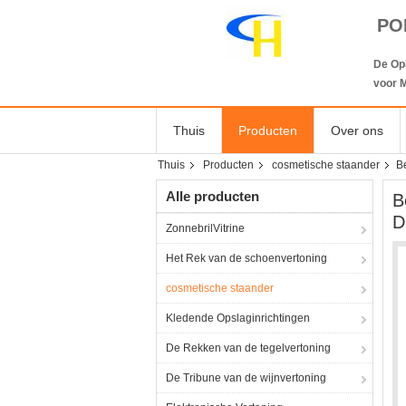
PO
De Op
voor M
Thuis
Producten
Over ons
Thuis
Producten
cosmetische staander
B
Alle producten
B
D
ZonnebrilVitrine
Het Rek van de schoenvertoning
cosmetische staander
Kledende Opslaginrichtingen
De Rekken van de tegelvertoning
De Tribune van de wijnvertoning