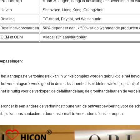
Productietijd
Rond 30 dagen, hangt in bestelling af hoeveelheid en v
Haven
Shenzhen, Hong Kong, Guangzhou
Betaling
T/T draad, Paypal, het Westenunie
Betalingsvoorwaarden
50% deponeer eerlijk 50%-saldo wanneer de producten
OEM of ODM
Allebei zijn aanvaardbaar
oepassingen:
. het aangepaste vertoningsrek kan in winkelcomplex worden gebruikt die het be
. het vertoningsrek werkt goed in de merkschoonheidsmiddelen winkelt, opslaat, of
. het is nuttig voor de verkoper, de detailhandelaar, de groothandelaar en de verd
ieronder is een andere de vertoningstribune van de ontwerpbevloering voor de sch
ebt, u kan ons contacteren door ons e-mail te verzenden of ons te roepen.