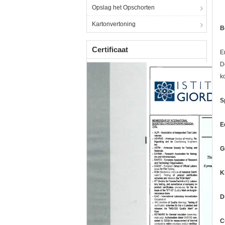
Opslag het Opschorten
Kartonvertoning
B
Certificaat
E
D
k
S
E
G
K
D
C