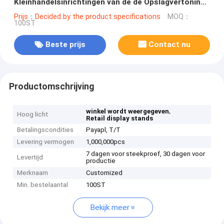
Kleinhandelsinrichtingen van de de Opslagvertoning
van het Leveringsmetaal op
Prijs：Decided by the product specifications
MOQ：
100ST
Beste prijs
Contact nu
Productomschrijving
,
winkel wordt weergegeven
Hoog licht
Retail display stands
Betalingscondities
Payapl, T/T
Levering vermogen
1,000,000pcs
7 dagen voor steekproef, 30 dagen voor
Levertijd
productie
Merknaam
Customized
Min. bestelaantal
100ST
Bekijk meer