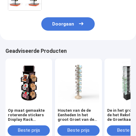
Leveringsmetaal op
Doorgaan
Geadviseerde Producten
Op maat gemaakte
Houten van de de
De in het groot
roterende stickers
Eenheden In het
de het Rekvloe
Display Rack
groot Groet van de
de Groetkaart 
Countertop Hout
Kaartvertoning de
het Metaal Acr
Acryl Display Stand
Kaarttribune die
Tribune van de
Beste prijs
Beste prijs
Beste pri
voor Verkoop
Kaartvertonin