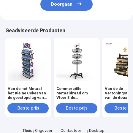
Doorgaan
Geadviseerde Producten
Van de het Metaal
Commerciële
Van de de
het Kleine Cokes van
Metaaldraad om
Vertoningstri
de geestopslag van
Vloer 3 de
van de douane
het de Flessenrek van
Vertoningsrek van de
van de de
de het
rijwijn voor
Kerstboomdra
Beste prijs
Beste prijs
Beste pri
Monsterenergie Rek
Detailhandels
tweerichtings 
van de de
Vertoningstri
Drankvertoning
Thuis
Ongeveer
Contacteer
Desktop