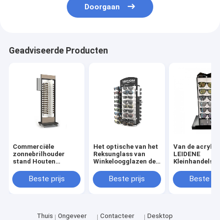
Doorgaan
Geadviseerde Producten
Commerciële
Het optische van het
Van de acryl
zonnebrilhouder
Reksunglass van
LEIDENE
stand Houten
Winkeloogglazen de
Kleinhandels d
zonnebril vloer
Vertoningscountertop
Vertoningstri
display stand
Rek van de
Verlichtingszo
Beste prijs
Beste prijs
Beste pri
Schouwspelvertoning
voor Verkoop
Thuis
Ongeveer
Contacteer
Desktop