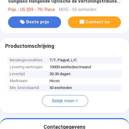
Sunglass Hangende Optische de Vertoningstribune
van Eyewear tweerichtings
Prijs：US $59 - 79/ Piece
MOQ：50 eenheden
Beste prijs
Contact nu
Productomschrijving
Betalingscondities
T/T, Paypal, L/C
Levering vermogen
10000 eenheden/maand
Levertijd
20-30 dagen
Merknaam
Hicon
Min. bestelaantal
50 eenheden
Bekijk meer
Contactgegevens