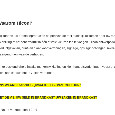
Waarom Hicon?
ij kunnen uw promotieproducten helpen van de rest duidelijk uitkomen door uw me
olorfilling of het schermdruk in één of vele kleuren toe te voegen. Hicon ontwerpt 
roductgevallen, punt - van aankoopvertoningen, signage, opslaginrichtingen, rekke
aargenomen waarde verhogen.
nze deskundigheid inzake merkontwikkeling en kleinhandelsvertoningen voorziet u
erk aan consumenten zullen verbinden.
NS WAARDEbericht IS „KWALITEIT IS ONZE CULTUUR“
ET DE V.S. UW GELD IN BRANDKAST UW ZAKEN IN BRANDKAST
. Na de Verkoopdienst 24*7