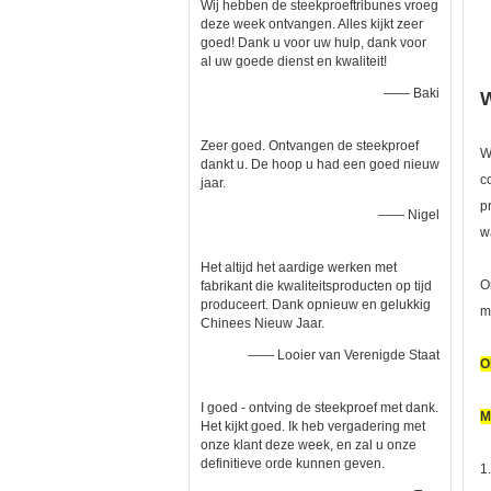
Wij hebben de steekproeftribunes vroeg
deze week ontvangen. Alles kijkt zeer
goed! Dank u voor uw hulp, dank voor
al uw goede dienst en kwaliteit!
—— Baki
Zeer goed. Ontvangen de steekproef
W
dankt u. De hoop u had een goed nieuw
c
jaar.
p
—— Nigel
w
Het altijd het aardige werken met
O
fabrikant die kwaliteitsproducten op tijd
produceert. Dank opnieuw en gelukkig
m
Chinees Nieuw Jaar.
—— Looier van Verenigde Staat
O
I goed - ontving de steekproef met dank.
M
Het kijkt goed. Ik heb vergadering met
onze klant deze week, en zal u onze
definitieve orde kunnen geven.
1