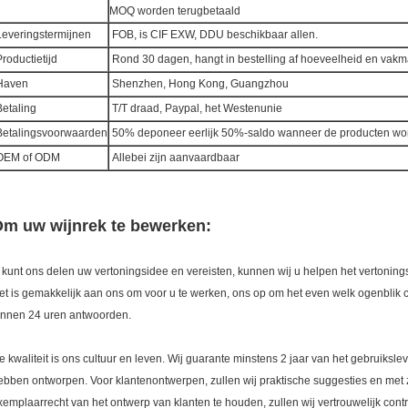
MOQ worden terugbetaald
everingstermijnen
FOB, is CIF EXW, DDU beschikbaar allen.
roductietijd
Rond 30 dagen, hangt in bestelling af hoeveelheid en vak
aven
Shenzhen, Hong Kong, Guangzhou
etaling
T/T draad, Paypal, het Westenunie
etalingsvoorwaarden
50% deponeer eerlijk 50%-saldo wanneer de producten wo
EM of ODM
Allebei zijn aanvaardbaar
m uw wijnrek te bewerken:
 kunt ons delen uw vertoningsidee en vereisten, kunnen wij u helpen het verton
et is gemakkelijk aan ons om voor u te werken, ons op om het even welk ogenblik c
innen 24 uren antwoorden.
e kwaliteit is ons cultuur en leven. Wij guarante minstens 2 jaar van het gebruiksl
ebben ontworpen. Voor klantenontwerpen, zullen wij praktische suggesties en met 
xemplaarrecht van het ontwerp van klanten te houden, zullen wij vertrouwelijk cont