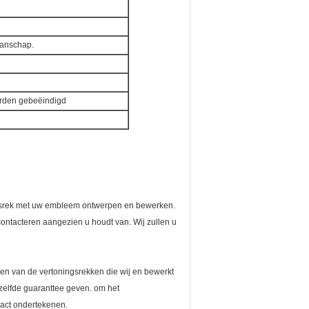
manschap.
rden gebeëindigd
ingsrek met uw embleem ontwerpen en bewerken.
ontacteren aangezien u houdt van. Wij zullen u
even van de vertoningsrekken die wij en bewerkt
zelfde guaranttee geven. om het
ract ondertekenen.