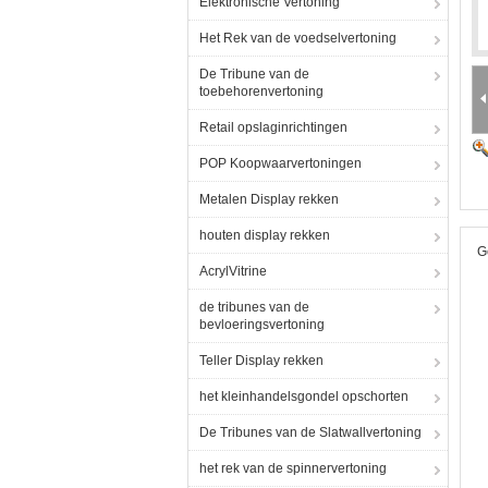
Elektronische Vertoning
Het Rek van de voedselvertoning
De Tribune van de
toebehorenvertoning
Retail opslaginrichtingen
POP Koopwaarvertoningen
Metalen Display rekken
houten display rekken
G
AcrylVitrine
de tribunes van de
bevloeringsvertoning
Teller Display rekken
het kleinhandelsgondel opschorten
De Tribunes van de Slatwallvertoning
het rek van de spinnervertoning