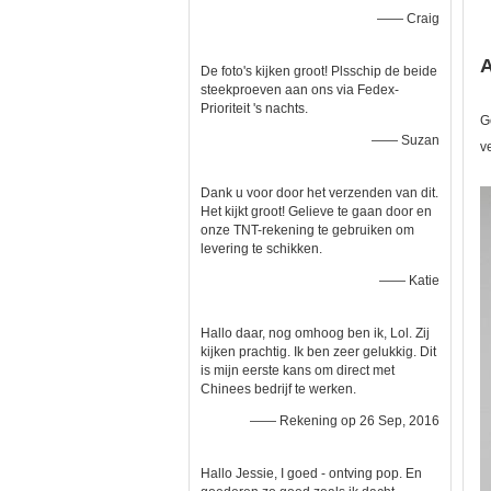
—— Craig
A
De foto's kijken groot! Plsschip de beide
steekproeven aan ons via Fedex-
Prioriteit 's nachts.
G
—— Suzan
v
Dank u voor door het verzenden van dit.
Het kijkt groot! Gelieve te gaan door en
onze TNT-rekening te gebruiken om
levering te schikken.
—— Katie
Hallo daar, nog omhoog ben ik, Lol. Zij
kijken prachtig. Ik ben zeer gelukkig. Dit
is mijn eerste kans om direct met
Chinees bedrijf te werken.
—— Rekening op 26 Sep, 2016
Hallo Jessie, I goed - ontving pop. En