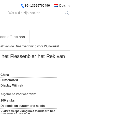
86--13925765496
Dutch
search
een offerte aan
Rek van de Draadvertoning voor Wijnwinkel
het Flessenbier het Rek van
China
Customized
Display Wijnrek
n Algemene voorwaarden:
100 stuks
Depends on customer's needs
Vlakke verpakking met standaard het