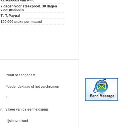
kartondoos van K=K
7 dagen voor steekproef, 30 dagen
voor productie
T / T, Paypal
100.000 stuks per maand
Zwart of aangepast
Poeder deklaag of het verchromen
2
n:
3 keer van de eenheidsprijs
Lijstbovenkant