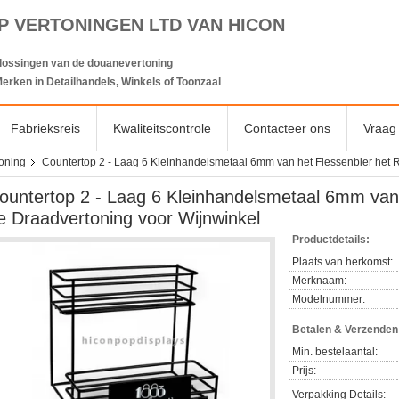
P VERTONINGEN LTD VAN HICON
lossingen van de douanevertoning
erken in Detailhandels, Winkels of Toonzaal
Fabrieksreis
Kwaliteitscontrole
Contacteer ons
Vraag 
toning
Countertop 2 - Laag 6 Kleinhandelsmetaal 6mm van het Flessenbier het 
ountertop 2 - Laag 6 Kleinhandelsmetaal 6mm van 
e Draadvertoning voor Wijnwinkel
Productdetails:
Plaats van herkomst:
Merknaam:
Modelnummer:
Betalen & Verzende
Min. bestelaantal:
Prijs:
Verpakking Details: