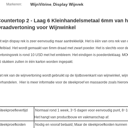
WijnVitrine
Display Wijnrek
Markeren:
,
ountertop 2 - Laag 6 Kleinhandelsmetaal 6mm van h
raadvertoning voor Wijnwinkel
it wijn dispay rek is zeer eenvoudig maar aantrekkelijk. Het is één van ons rek van
afelblad. Het wordt gemaakt van 6mm draad met zwart poeder. Het is slechts voor de 
ertoningsrek is rond 10 USD met het embleem. Het eindigen is poederdeklaag. MOQ i
5 stukken zullen in één karton worden ingepakt.
et rek van de wijnvertoning wordt gebruikt op de lijstbovenkant van wijnwinkel, wij
erhandelen. Hier is meer informatie voor de steekproef en massaorde zoals hieron
teekproeflevertijd
Normaal rond 1 week, 3~5 dagen voor eenvoudig punt, 8~10
Het hangt van productbouw en vakmanschap af.
teekproefkosten
Nodig en vooraf betaald; Maar de steekproefkosten kunnen 