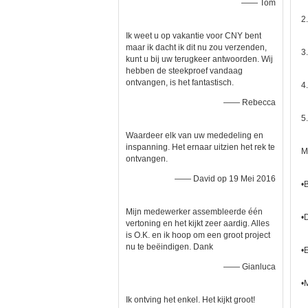
—— Tom
2
Ik weet u op vakantie voor CNY bent
maar ik dacht ik dit nu zou verzenden,
3
kunt u bij uw terugkeer antwoorden. Wij
hebben de steekproef vandaag
ontvangen, is het fantastisch.
4
—— Rebecca
5
Waardeer elk van uw mededeling en
inspanning. Het ernaar uitzien het rek te
M
ontvangen.
—— David op 19 Mei 2016
•
Mijn medewerker assembleerde één
•
vertoning en het kijkt zeer aardig. Alles
is O.K. en ik hoop om een groot project
nu te beëindigen. Dank
•
—— Gianluca
•
Ik ontving het enkel. Het kijkt groot!