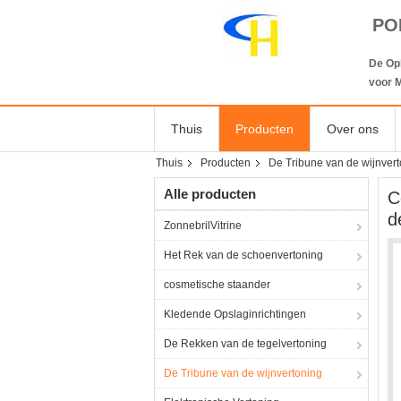
PO
De Op
voor M
Thuis
Producten
Over ons
Thuis
Producten
De Tribune van de wijnver
Alle producten
C
d
ZonnebrilVitrine
Het Rek van de schoenvertoning
cosmetische staander
Kledende Opslaginrichtingen
De Rekken van de tegelvertoning
De Tribune van de wijnvertoning