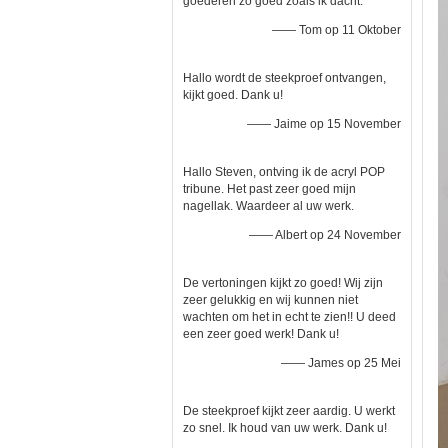
goederen zo goed zoals ik dacht.
—— Tom op 11 Oktober
Hallo wordt de steekproef ontvangen,
kijkt goed. Dank u!
—— Jaime op 15 November
Hallo Steven, ontving ik de acryl POP
tribune. Het past zeer goed mijn
nagellak. Waardeer al uw werk.
—— Albert op 24 November
De vertoningen kijkt zo goed! Wij zijn
zeer gelukkig en wij kunnen niet
wachten om het in echt te zien!! U deed
een zeer goed werk! Dank u!
—— James op 25 Mei
De steekproef kijkt zeer aardig. U werkt
zo snel. Ik houd van uw werk. Dank u!