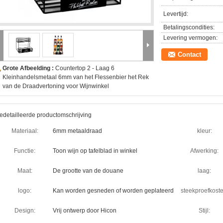
Levertijd:
Betalingscondities:
Levering vermogen:
Contact
Grote Afbeelding :
Countertop 2 - Laag 6
Kleinhandelsmetaal 6mm van het Flessenbier het Rek
van de Draadvertoning voor Wijnwinkel
edetailleerde productomschrijving
Materiaal:
6mm metaaldraad
kleur:
Functie:
Toon wijn op tafelblad in winkel
Afwerking:
Maat:
De grootte van de douane
laag:
logo:
Kan worden gesneden of worden geplateerd
steekproefkoste
Design:
Vrij ontwerp door Hicon
Stijl: