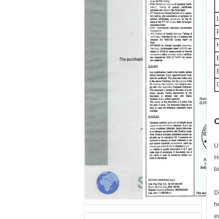
L
P
H
B
B
O
O
U
H
b
D
h
e