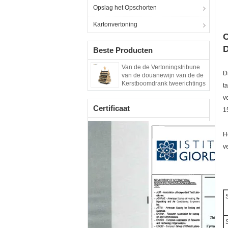
Opslag het Opschorten
Kartonvertoning
C
D
Beste Producten
Van de de Vertoningstribune
D
van de douanewijn van de de
Kerstboomdrank tweerichtings
t
de Vertoningstribune
v
Certificaat
1
H
v
S
S