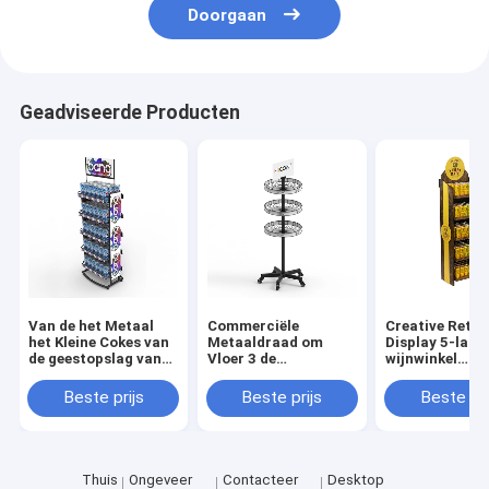
Doorgaan
Geadviseerde Producten
Van de het Metaal
Commerciële
Creative Retai
het Kleine Cokes van
Metaaldraad om
Display 5-laag
de geestopslag van
Vloer 3 de
wijnwinkel
het de Flessenrek van
Vertoningsrek van de
Merchandisin
de het
rijwijn voor
Displays
Beste prijs
Beste prijs
Beste pri
Monsterenergie Rek
Detailhandels
van de de
Drankvertoning
Thuis
Ongeveer
Contacteer
Desktop