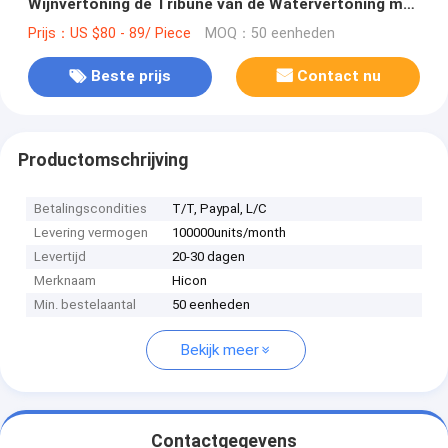
Wijnvertoning de Tribune van de Watervertoning met
Houten Doos
Prijs：US $80 - 89/ Piece
MOQ：50 eenheden
Beste prijs
Contact nu
Productomschrijving
Betalingscondities
T/T, Paypal, L/C
Levering vermogen
100000units/month
Levertijd
20-30 dagen
Merknaam
Hicon
Min. bestelaantal
50 eenheden
Bekijk meer
Contactgegevens