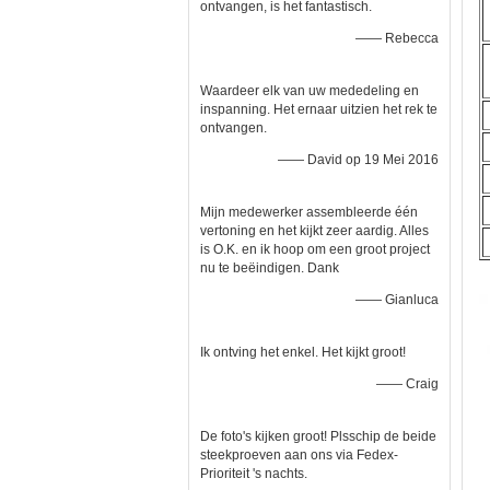
ontvangen, is het fantastisch.
—— Rebecca
Waardeer elk van uw mededeling en
inspanning. Het ernaar uitzien het rek te
ontvangen.
—— David op 19 Mei 2016
Mijn medewerker assembleerde één
vertoning en het kijkt zeer aardig. Alles
is O.K. en ik hoop om een groot project
nu te beëindigen. Dank
—— Gianluca
Ik ontving het enkel. Het kijkt groot!
—— Craig
De foto's kijken groot! Plsschip de beide
steekproeven aan ons via Fedex-
Prioriteit 's nachts.