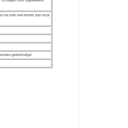
8~10 dagen voor ingewikkeld
en na orde niet minder dan onze
 worden gebeëindigd