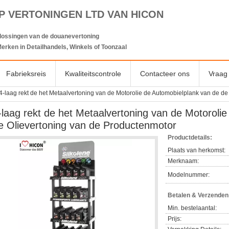
P VERTONINGEN LTD VAN HICON
lossingen van de douanevertoning
erken in Detailhandels, Winkels of Toonzaal
Fabrieksreis
Kwaliteitscontrole
Contacteer ons
Vraag 
4-laag rekt de het Metaalvertoning van de Motorolie de Automobielplank van de d
-laag rekt de het Metaalvertoning van de Motoroli
e Olievertoning van de Productenmotor
Productdetails:
Plaats van herkomst:
Merknaam:
Modelnummer:
Betalen & Verzende
Min. bestelaantal:
Prijs: