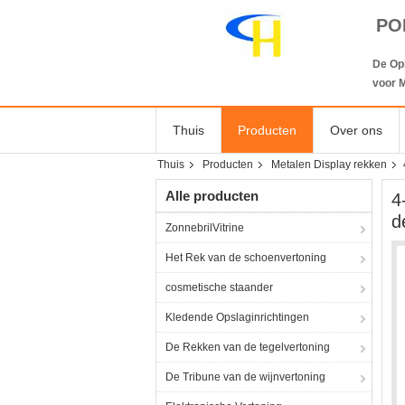
PO
De Op
voor M
Thuis
Producten
Over ons
Thuis
Producten
Metalen Display rekken
Alle producten
4
d
ZonnebrilVitrine
Het Rek van de schoenvertoning
cosmetische staander
Kledende Opslaginrichtingen
De Rekken van de tegelvertoning
De Tribune van de wijnvertoning