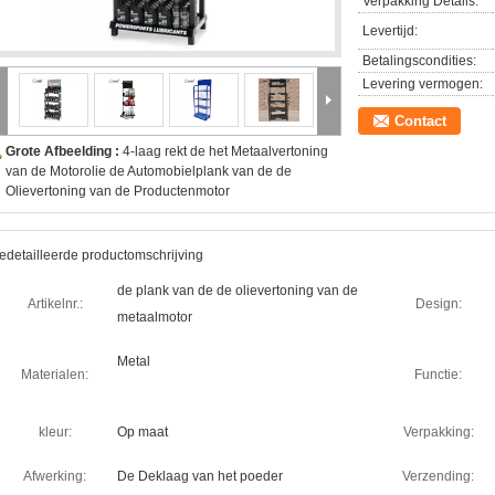
Verpakking Details:
Levertijd:
Betalingscondities:
Levering vermogen:
Contact
Grote Afbeelding :
4-laag rekt de het Metaalvertoning
van de Motorolie de Automobielplank van de de
Olievertoning van de Productenmotor
edetailleerde productomschrijving
de plank van de de olievertoning van de
Artikelnr.:
Design:
metaalmotor
Metal
Materialen:
Functie:
kleur:
Op maat
Verpakking:
Afwerking:
De Deklaag van het poeder
Verzending: