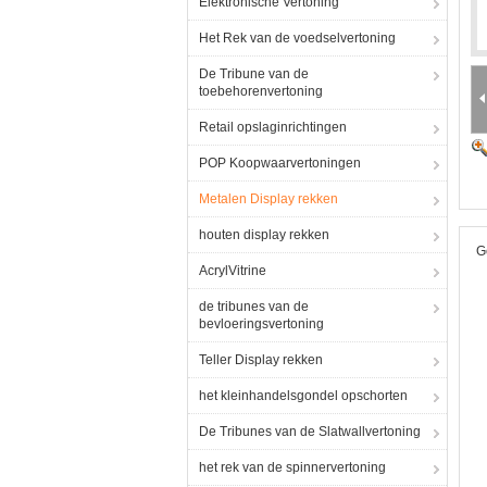
Elektronische Vertoning
Het Rek van de voedselvertoning
De Tribune van de
toebehorenvertoning
Retail opslaginrichtingen
POP Koopwaarvertoningen
Metalen Display rekken
houten display rekken
G
AcrylVitrine
de tribunes van de
bevloeringsvertoning
Teller Display rekken
het kleinhandelsgondel opschorten
De Tribunes van de Slatwallvertoning
het rek van de spinnervertoning