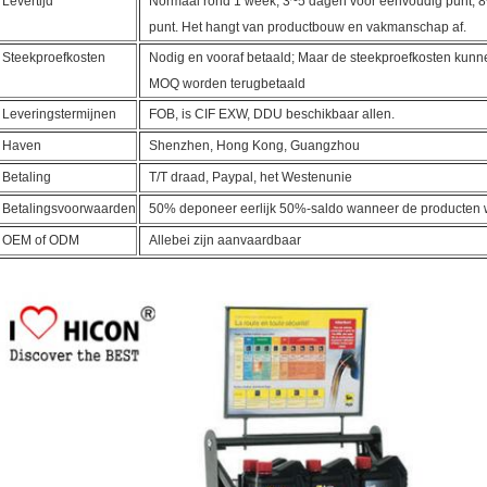
Levertijd
Normaal rond 1 week, 3~5 dagen voor eenvoudig punt, 
punt. Het hangt van productbouw en vakmanschap af.
Steekproefkosten
Nodig en vooraf betaald; Maar de steekproefkosten kunn
MOQ worden terugbetaald
Leveringstermijnen
FOB, is CIF EXW, DDU beschikbaar allen.
Haven
Shenzhen, Hong Kong, Guangzhou
Betaling
T/T draad, Paypal, het Westenunie
Betalingsvoorwaarden
50% deponeer eerlijk 50%-saldo wanneer de producten
OEM of ODM
Allebei zijn aanvaardbaar