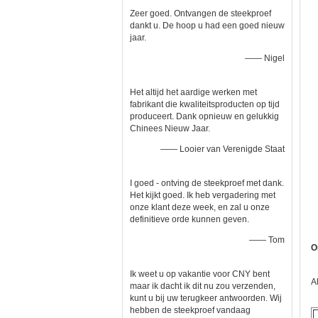
Zeer goed. Ontvangen de steekproef
dankt u. De hoop u had een goed nieuw
jaar.
—— Nigel
Het altijd het aardige werken met
fabrikant die kwaliteitsproducten op tijd
produceert. Dank opnieuw en gelukkig
Chinees Nieuw Jaar.
—— Looier van Verenigde Staat
I goed - ontving de steekproef met dank.
Het kijkt goed. Ik heb vergadering met
onze klant deze week, en zal u onze
definitieve orde kunnen geven.
—— Tom
O
Ik weet u op vakantie voor CNY bent
A
maar ik dacht ik dit nu zou verzenden,
kunt u bij uw terugkeer antwoorden. Wij
hebben de steekproef vandaag