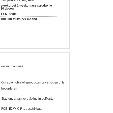
Één pakket of Slag neer
steekproef 1 week, massaproduktie
30 dagen
T / T, Paypal
100.000 stuks per maand
ontwerp op maat
Om automobielolieproducten te verkopen of te
bevorderen
Slag onderaan verpakking in golfkarton
FOB- EXW, CIF is beschikbaar