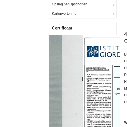
Opslag het Opschorten
Kartonvertoning
Certificaat
4
O
D
H
D
D
H
M
H
D
W