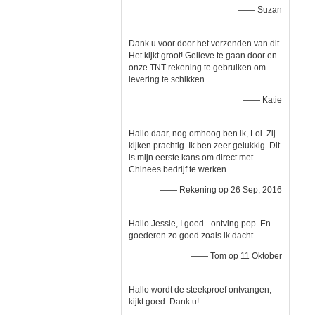
—— Suzan
Dank u voor door het verzenden van dit.
Het kijkt groot! Gelieve te gaan door en
onze TNT-rekening te gebruiken om
levering te schikken.
—— Katie
Hallo daar, nog omhoog ben ik, Lol. Zij
kijken prachtig. Ik ben zeer gelukkig. Dit
is mijn eerste kans om direct met
Chinees bedrijf te werken.
—— Rekening op 26 Sep, 2016
Hallo Jessie, I goed - ontving pop. En
goederen zo goed zoals ik dacht.
—— Tom op 11 Oktober
Hallo wordt de steekproef ontvangen,
kijkt goed. Dank u!