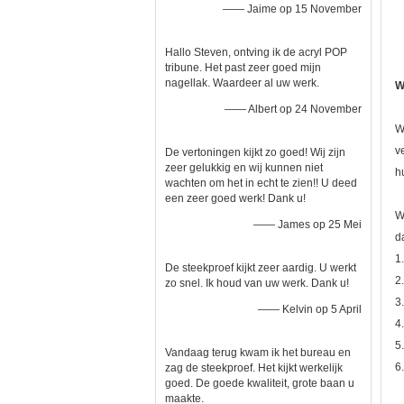
—— Jaime op 15 November
Hallo Steven, ontving ik de acryl POP
tribune. Het past zeer goed mijn
nagellak. Waardeer al uw werk.
W
—— Albert op 24 November
W
v
De vertoningen kijkt zo goed! Wij zijn
zeer gelukkig en wij kunnen niet
h
wachten om het in echt te zien!! U deed
een zeer goed werk! Dank u!
W
—— James op 25 Mei
d
1
De steekproef kijkt zeer aardig. U werkt
2
zo snel. Ik houd van uw werk. Dank u!
3
—— Kelvin op 5 April
4
5
Vandaag terug kwam ik het bureau en
6
zag de steekproef. Het kijkt werkelijk
goed. De goede kwaliteit, grote baan u
maakte.