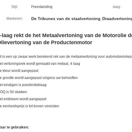
Stijl:
Freestanding
laag:
De Tribunes van de staalvertoning
Draadvertonin
Markeren:
,
-laag rekt de het Metaalvertoning van de Motorolie 
lievertoning van de Productenmotor
it is een op zwaar werk berekend rek van de metaalvertoning voor automobieloliepr
et vertoningsrek wordt gemaakt van metaal, 4 laag
e kleur wordt aangepast
e grootte wordt aangepast volgens uw behoeften
et eindigen is poederdeklaag
OQ is 50 stukken
et embleem wordt aangepast
e eenheidsprijs is tot boven vereisten
aar te gebruiken: