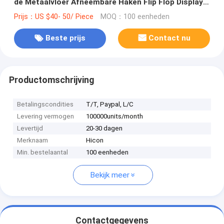
de Metaalvloer Afneembare Haken Flip Flop Display
Rack
Prijs：US $40- 50/ Piece
MOQ：100 eenheden
Beste prijs
Contact nu
Productomschrijving
Betalingscondities
T/T, Paypal, L/C
Levering vermogen
100000units/month
Levertijd
20-30 dagen
Merknaam
Hicon
Min. bestelaantal
100 eenheden
Bekijk meer
Contactgegevens