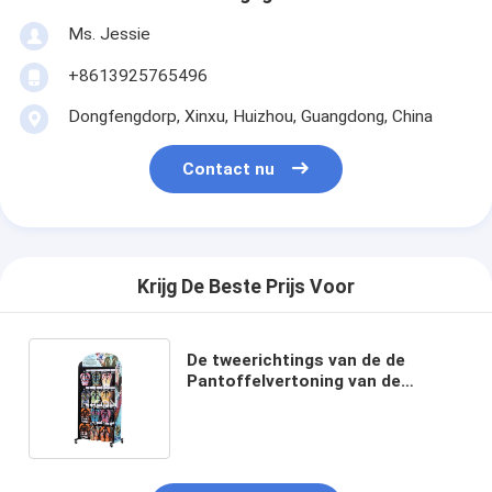
Ms. Jessie
+8613925765496
Dongfengdorp, Xinxu, Huizhou, Guangdong, China
Contact nu
Krijg De Beste Prijs Voor
De tweerichtings van de de
Pantoffelvertoning van de
Metaalvloer Afneembare Haken
Flip Flop Display Rack