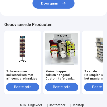
Doorgaan
Geadviseerde Producten
Schoenen- en
Kleinschappen
2 van de
sokkenrekken met
sokken hangend
Hakenplanken 
afneembare haakjes
Custom tafelbank
het maniermet
sokken display racks
Hangende van 
3 Pigs voor winkel
Sokkenvertoni
Beste prijs
Beste prijs
Beste pri
Gelukkige het
Rektribune vo
Winkel
Thuis
Ongeveer
Contacteer
Desktop